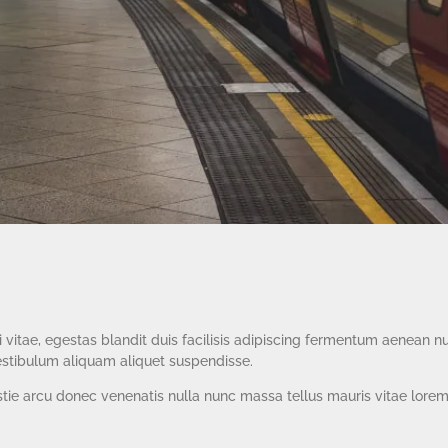
 vitae, egestas blandit duis facilisis adipiscing fermentum aenean 
estibulum aliquam aliquet suspendisse.
stie arcu donec venenatis nulla nunc massa tellus mauris vitae lore