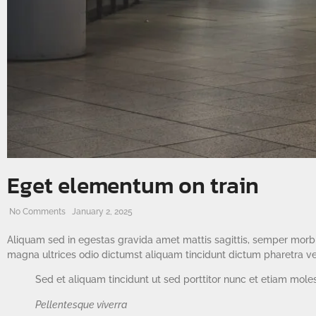
Eget elementum on train
No Comments
January 2, 2025
Aliquam sed in egestas gravida amet mattis sagittis, semper morbi
magna ultrices odio dictumst aliquam tincidunt dictum pharetra v
Sed et aliquam tincidunt ut sed porttitor nunc et etiam mole
Pellentesque viverra